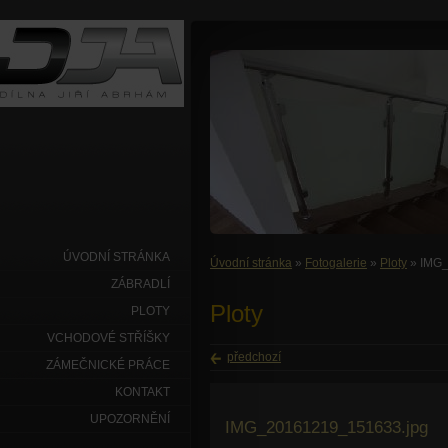
ÚVODNÍ STRÁNKA
Úvodní stránka
»
Fotogalerie
»
Ploty
» IMG_
ZÁBRADLÍ
Ploty
PLOTY
VCHODOVÉ STŘÍŠKY
předchozí
ZÁMEČNICKÉ PRÁCE
KONTAKT
UPOZORNĚNÍ
IMG_20161219_151633.jpg