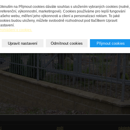
liknutím na Přijmout cookies dáváte souhlas s uložením vybraných cookies (nutné,
referenční, výkonnostní, marketingové). Cookies používáme pro lepší fungování
ašeho webu, měření jeho výkonnosti a cílení a personalizaci reklam. To jaké
ookies budou uloženy, můžete svobodně rozhodnout pod tlačítkem Upravit
astavení.
rohlášení o cookies.
Upravit nastavení
Odmítnout cookies
Přijmout cookies
í
zpět
následu