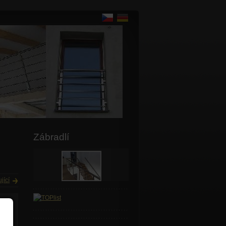
Zábradlí
jící