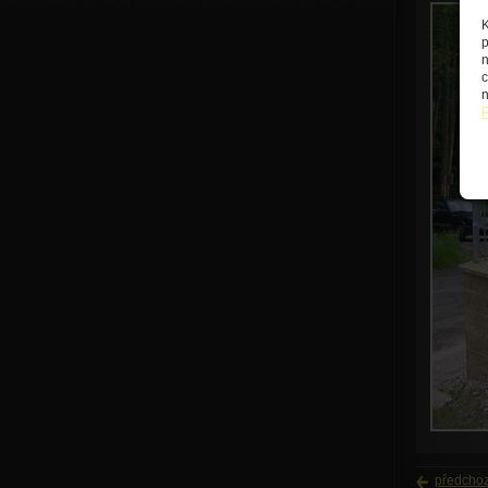
K
p
n
c
n
P
předchoz