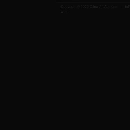
Copyright © 2026 Dílna Jiří Abrhám
|
inP
webu