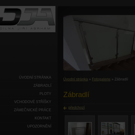
ÚVODNÍ STRÁNKA
Úvodní stránka
»
Fotogalerie
» Zábradlí
ZÁBRADLÍ
Zábradlí
PLOTY
VCHODOVÉ STŘÍŠKY
předchozí
ZÁMEČNICKÉ PRÁCE
KONTAKT
UPOZORNĚNÍ