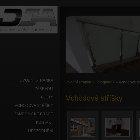
ÚVODNÍ STRÁNKA
Úvodní stránka
»
Fotogalerie
» Vchodové st
ZÁBRADLÍ
Vchodové stříšky
PLOTY
VCHODOVÉ STŘÍŠKY
ZÁMEČNICKÉ PRÁCE
KONTAKT
UPOZORNĚNÍ