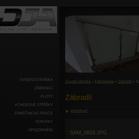
ÚVODNÍ STRÁNKA
Úvodní stránka
»
Fotogalerie
»
Zábradlí
» S
ZÁBRADLÍ
Zábradlí
PLOTY
VCHODOVÉ STŘÍŠKY
předchozí
ZÁMEČNICKÉ PRÁCE
KONTAKT
UPOZORNĚNÍ
SAM_0818.JPG